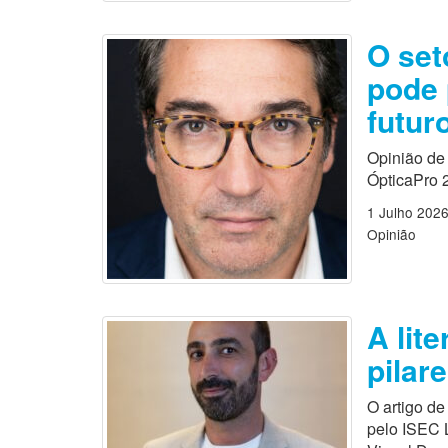
O set
pode 
futur
Opinião de 
ÓpticaPro 
1 Julho 202
Opinião
A lit
pilar
O artigo de
pelo ISEC 