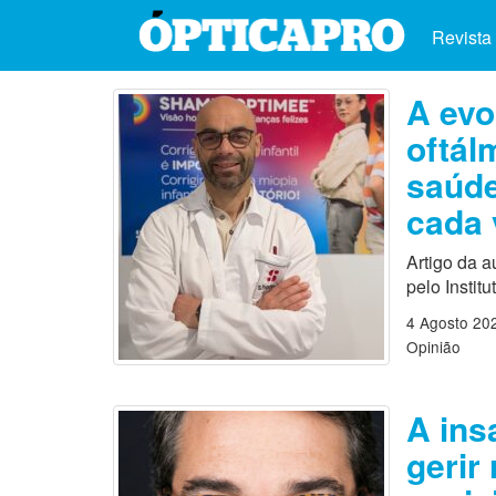
Revista
A evo
oftál
saúde
cada 
Artigo da 
pelo Instit
4 Agosto 20
Opinião
A ins
gerir