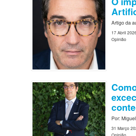
O imp
Artif
Artigo da a
17 Abril 202
Opinião
Como
excec
cont
Por: Miguel
31 Março 20
Opinião