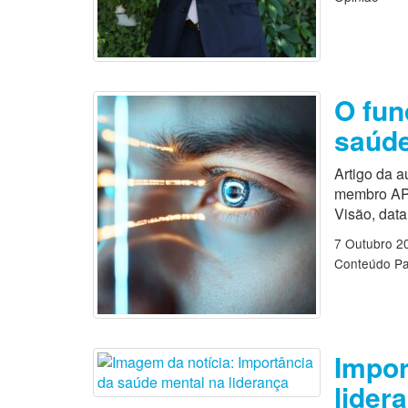
O fun
saúde
Artigo da a
membro APL
Visão, data
7 Outubro 2
Conteúdo Pa
Impor
lider