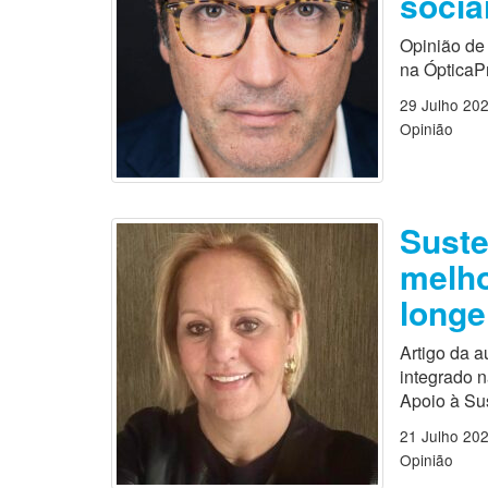
socia
Opinião de 
na ÓpticaP
29 Julho 20
Opinião
Suste
melho
longe
Artigo da a
integrado 
Apoio à Sus
21 Julho 20
Opinião