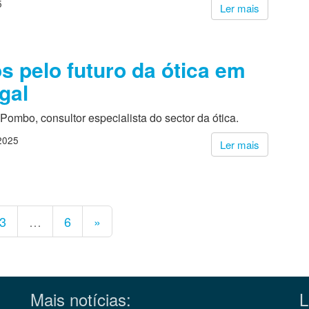
5
Ler mais
s pelo futuro da ótica em
ugal
Pombo, consultor especialista do sector da ótica.
2025
Ler mais
3
…
6
»
Mais notícias:
L