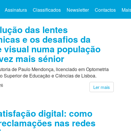
Assinatura
Classificados
Newsletter
Contactos
Mai
lução das lentes
micas e os desafios da
 visual numa população
vez mais sénior
autoria de Paulo Mendonça, licenciado em Optometria
uto Superior de Educação e Ciências de Lisboa.
26
Ler mais
atisfação digital: como
 reclamações nas redes