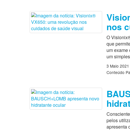
Visio
nos c
O Visionix®
que permite
um exame o
um simples 
3 Maio 2021
Conteúdo Pa
BAUS
hidra
Consciente
pelos util
apresenta 