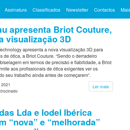
Assinatura
Classificados
Newsletter
Contactos
Mai
u apresenta Briot Couture,
a visualização 3D
echnology apresenta a nova visualização 3D para
is de ótica, a Briot Couture. “Sendo o derradeiro
biselagem em termos de precisão e fiabilidade, a Briot
mite aos profissionais de ótica exigentes ver os
 do seu trabalho ainda antes de começarem”.
 2021
Ler mais
trocinado
das Lda e Iodel Ibérica
m “nova” e “melhorada”