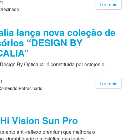
21
Ler mais
trocinado
alia lança nova coleção de
sórios “DESIGN BY
CALIA”
Design By Opticalia” é constituída por estojos e
21
Ler mais
Conteúdo Patrocinado
Hi Vision Sun Pro
tamento anti-reflexo premium que melhora o
 durabilidade e a estética das lentes.