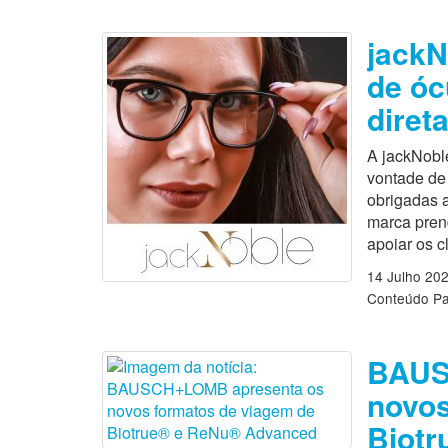
jackN
de óc
diret
A jackNobl
vontade de
obrigadas 
marca pren
apoiar os c
14 Julho 20
Conteúdo Pa
BAUS
novos
Biot