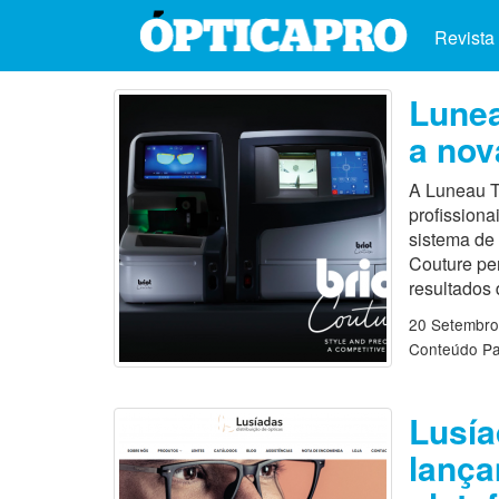
Revista
Lunea
a nov
A Luneau T
profissiona
sistema de 
Couture per
resultados
20 Setembro
Conteúdo Pa
Lusía
lança