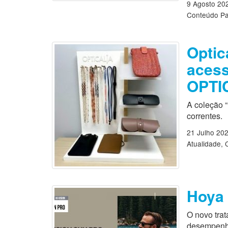
9 Agosto 20
Conteúdo Pa
Optic
aces
OPTI
A coleção “
correntes.
21 Julho 20
Atualidade
Hoya 
O novo tra
desempenho,