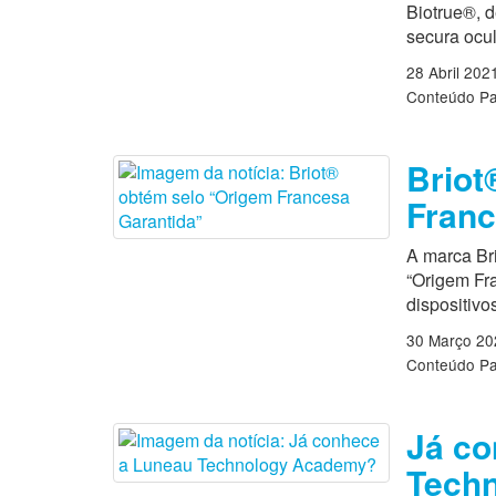
Biotrue®, d
secura ocul
28 Abril 202
Conteúdo Pa
Briot
Franc
A marca Bri
“Origem Fr
dispositiv
30 Março 20
Conteúdo Pa
Já co
Tech