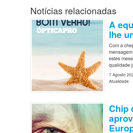
Notícias relacionadas
A equ
lhe u
Com a cheg
mensagem es
estes mese
qualidade 
7 Agosto 20
Atualidade
Chip 
aprov
Europ