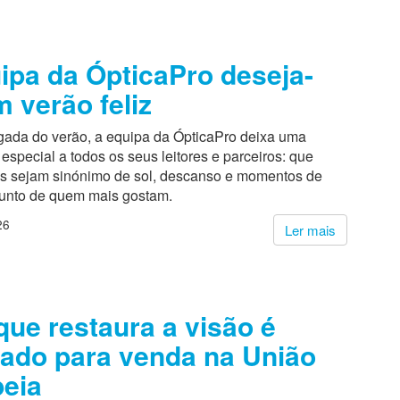
ipa da ÓpticaPro deseja-
m verão feliz
ada do verão, a equipa da ÓpticaPro deixa uma
pecial a todos os seus leitores e parceiros: que
s sejam sinónimo de sol, descanso e momentos de
junto de quem mais gostam.
26
Ler mais
que restaura a visão é
ado para venda na União
eia