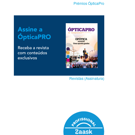
Prémios ÓpticaPro
Revistas (Assinatura)