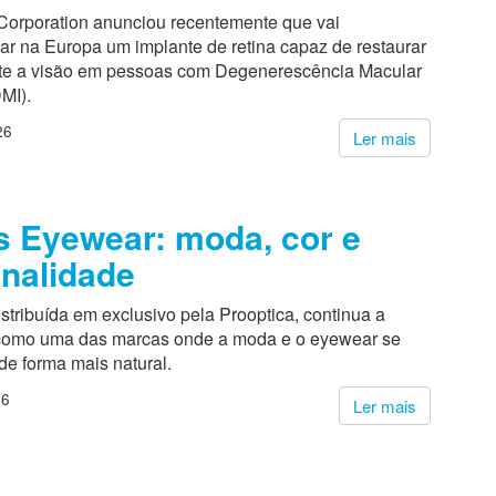
Corporation anunciou recentemente que vai
ar na Europa um implante de retina capaz de restaurar
te a visão em pessoas com Degenerescência Macular
MI).
26
Ler mais
 Eyewear: moda, cor e
nalidade
stribuída em exclusivo pela Prooptica, continua a
 como uma das marcas onde a moda e o eyewear se
de forma mais natural.
26
Ler mais