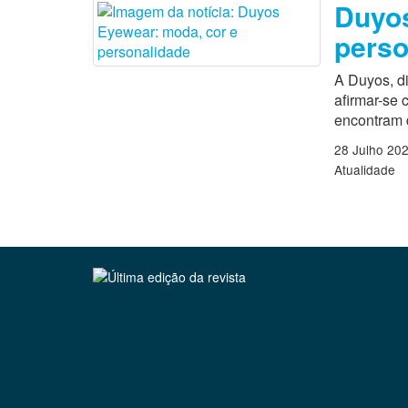
Duyos
perso
A Duyos, di
afirmar-se
encontram 
28 Julho 20
Atualidade
Clique para ler