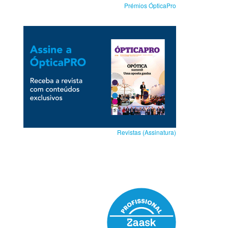
Prémios ÓpticaPro
Revistas (Assinatura)