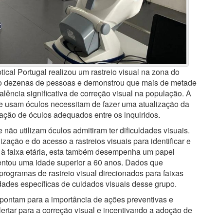
ical Portugal realizou um rastreio visual na zona do
tro dezenas de pessoas e demonstrou que mais de metade
alência significativa de correção visual na população. A
e usam óculos necessitam de fazer uma atualização da
zação de óculos adequados entre os inquiridos.
 não utilizam óculos admitiram ter dificuldades visuais.
zação e do acesso a rastreios visuais para identificar e
 à faixa etária, esta também desempenha um papel
esentou uma idade superior a 60 anos. Dados que
programas de rastreio visual direcionados para faixas
dades específicas de cuidados visuais desse grupo.
apontam para a importância de ações preventivas e
ertar para a correção visual e incentivando a adoção de