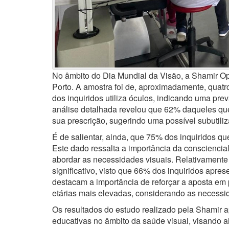
No âmbito do Dia Mundial da Visão, a Shamir Opt
Porto. A amostra foi de, aproximadamente, qua
dos inquiridos utiliza óculos, indicando uma prev
análise detalhada revelou que 62% daqueles qu
sua prescrição, sugerindo uma possível subutili
É de salientar, ainda, que 75% dos inquiridos que
Este dado ressalta a importância da conscienciali
abordar as necessidades visuais. Relativamente
significativo, visto que 66% dos inquiridos apr
destacam a importância de reforçar a aposta em 
etárias mais elevadas, considerando as necessi
Os resultados do estudo realizado pela Shamir 
educativas no âmbito da saúde visual, visando al