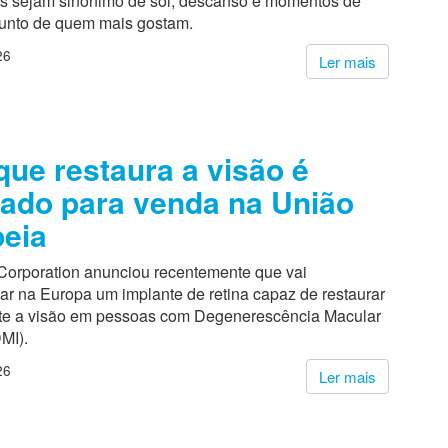
s sejam sinónimo de sol, descanso e momentos de
junto de quem mais gostam.
26
Ler mais
que restaura a visão é
ado para venda na União
eia
Corporation anunciou recentemente que vai
ar na Europa um implante de retina capaz de restaurar
te a visão em pessoas com Degenerescência Macular
MI).
26
Ler mais