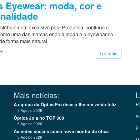
 Eyewear: moda, cor e
nalidade
stribuída em exclusivo pela Prooptica, continua a
 como uma das marcas onde a moda e o eyewear se
de forma mais natural.
26
Ler mais
Mais notícias:
L
A equipa da ÓpticaPro deseja-lhe um verão feliz
Re
7 Agosto 2026
As
Óptica Joia no TOP 300
6 Agosto 2026
Pu
As redes sociais como nova montra da ótica
5 Agosto 2026