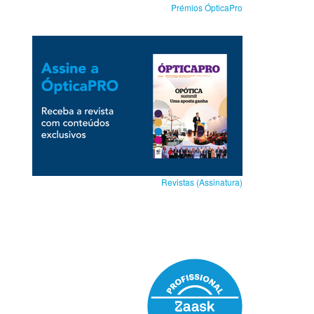
Prémios ÓpticaPro
Revistas (Assinatura)