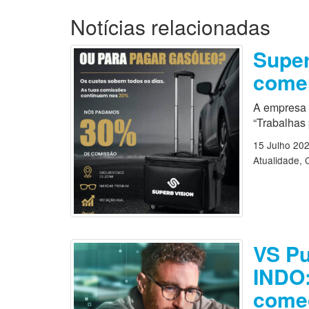
Notícias relacionadas
Super
comer
A empresa 
“Trabalhas
15 Julho 20
Atualidade
VS Pu
INDO:
começ