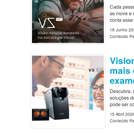
Cada pesso
se move e c
conta esse
18 Junho 20
Conteúdo Pa
Visio
mais 
exame
Descubra, 
soluções de
pode ser co
15 Abril 202
Conteúdo Pa