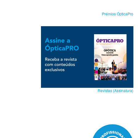
Prémios ÓpticaPro
Revistas (Assinatura)