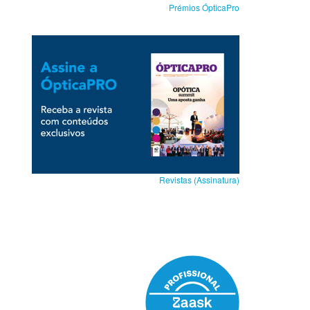
Prémios ÓpticaPro
Revistas (Assinatura)