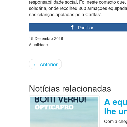
responsabilidade social. Foi neste contexto q
solidária, onde recolheu 300 armações equipada
nas crianças apoiadas pela Cáritas”.
Partilhar
15 Dezembro 2016
Atualidade
←
Anterior
Notícias relacionadas
A equ
lhe u
Com a cheg