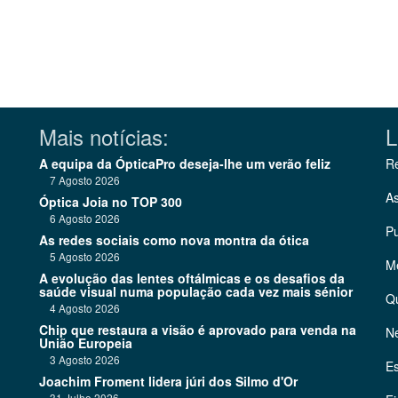
Mais notícias:
L
A equipa da ÓpticaPro deseja-lhe um verão feliz
Re
7 Agosto 2026
As
Óptica Joia no TOP 300
6 Agosto 2026
Pu
As redes sociais como nova montra da ótica
5 Agosto 2026
Me
A evolução das lentes oftálmicas e os desafios da
saúde visual numa população cada vez mais sénior
Q
4 Agosto 2026
Chip que restaura a visão é aprovado para venda na
Ne
União Europeia
3 Agosto 2026
Es
Joachim Froment lidera júri dos Silmo d'Or
31 Julho 2026