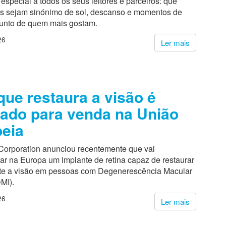
pecial a todos os seus leitores e parceiros: que
s sejam sinónimo de sol, descanso e momentos de
junto de quem mais gostam.
26
Ler mais
que restaura a visão é
ado para venda na União
eia
Corporation anunciou recentemente que vai
ar na Europa um implante de retina capaz de restaurar
te a visão em pessoas com Degenerescência Macular
MI).
26
Ler mais