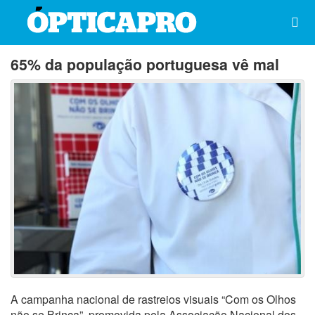
65% da população portuguesa vê mal
A campanha nacional de rastreios visuais “Com os Olhos
não se Brinca”, promovida pela Associação Nacional dos