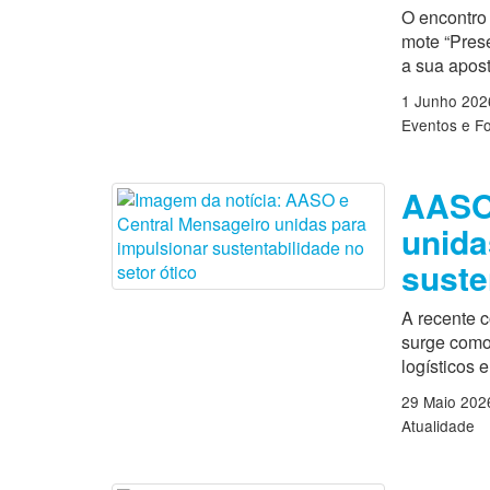
O encontro 
mote “Prese
a sua apos
1 Junho 202
Eventos e F
AASO 
unida
suste
A recente 
surge como
logísticos 
29 Maio 202
Atualidade