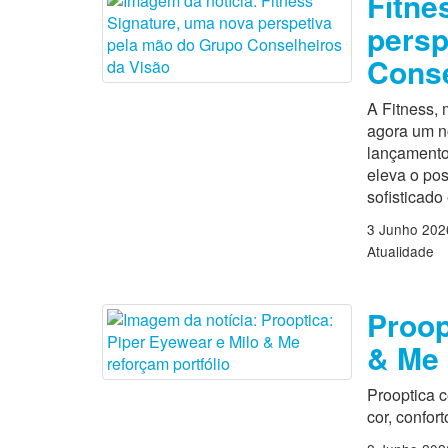
Fitne
persp
Conse
A Fitness,
agora um n
lançamento
eleva o po
sofisticado
3 Junho 202
Atualidade
Proop
& Me 
Prooptica 
cor, confort