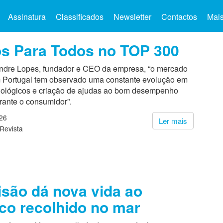
Assinatura
Classificados
Newsletter
Contactos
Mai
s Para Todos no TOP 300
ndre Lopes, fundador e CEO da empresa, “o mercado
m Portugal tem observado uma constante evolução em
nológicos e criação de ajudas ao bom desempenho
ante o consumidor”.
26
Ler mais
Revista
isão dá nova vida ao
ico recolhido no mar