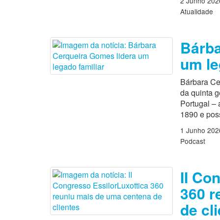
2 Junho 202
Atualidade
Bárba
um le
Bárbara Ce
da quinta 
Portugal –
1890 e poss
1 Junho 202
Podcast
II Co
360 r
de cl