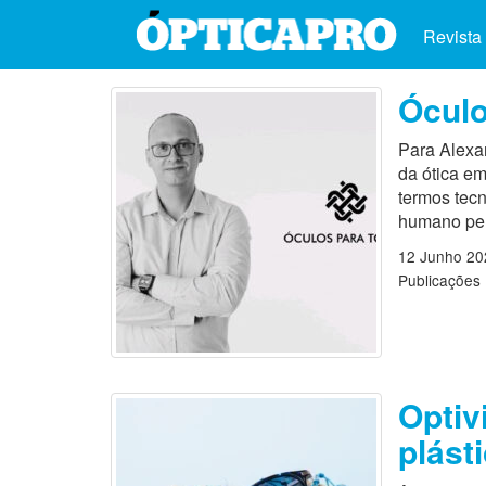
Revista
Óculo
Para Alexa
da ótica e
termos tec
humano per
12 Junho 20
Publicações 
Optiv
plást