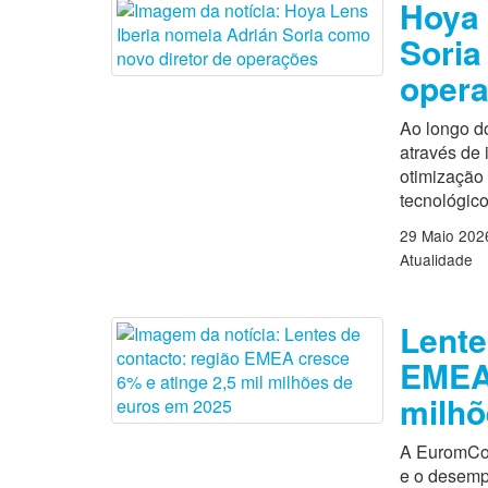
Hoya 
Soria
oper
Ao longo d
através de 
otimização
tecnológico
29 Maio 202
Atualidade
Lente
EMEA 
milhõ
A EuromCon
e o desemp