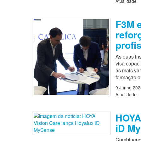
Atualidade
F3M e
refor
profi
As duas in
visa capaci
às mais var
formação e 
9 Junho 202
Atualidade
HOYA 
iD M
Combinando