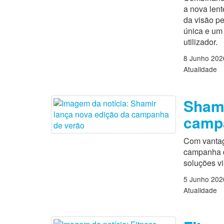
a nova lent
da visão p
única e um
utilizador.
8 Junho 202
Atualidade
Shami
camp
Com vantag
campanha d
soluções vi
5 Junho 202
Atualidade