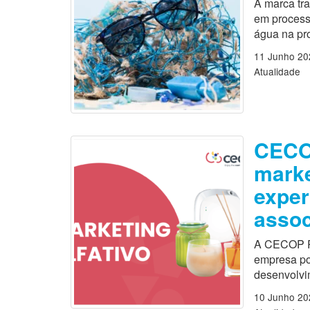
A marca tra
em process
água na pro
11 Junho 20
Atualidade
CECOP
marke
exper
asso
A CECOP Po
empresa po
desenvolvi
10 Junho 20