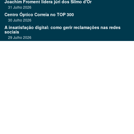
Joachim Froment lidera júri dos Silmo d'Or
31 Julho 2026
Centro Óptico Correia no TOP 300
30 Julho 2026
A insatisfação digital: como gerir reclamações nas redes
sociais
29 Julho 2026
Duyos Eyewear: moda, cor e personalidade
28 Julho 2026
Vai assistir ao eclipse solar? Proteja a sua visão
28 Julho 2026
Links:
Revista
Quem é Quem
Assinatura
Newsletter
Publicar Classificados
Estatuto editorial
Media kit
Ficha técnica