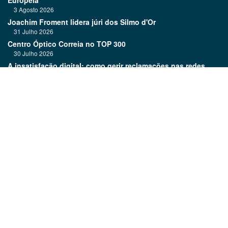
Europeia
3 Agosto 2026
Joachim Froment lidera júri dos Silmo d'Or
31 Julho 2026
Centro Óptico Correia no TOP 300
30 Julho 2026
A insatisfação digital: como gerir reclamações nas redes
sociais
29 Julho 2026
Duyos Eyewear: moda, cor e personalidade
28 Julho 2026
Links:
Revista
Quem é Quem
Assinatura
Newsletter
Publicar Classificados
Estatuto editorial
Media kit
Ficha técnica