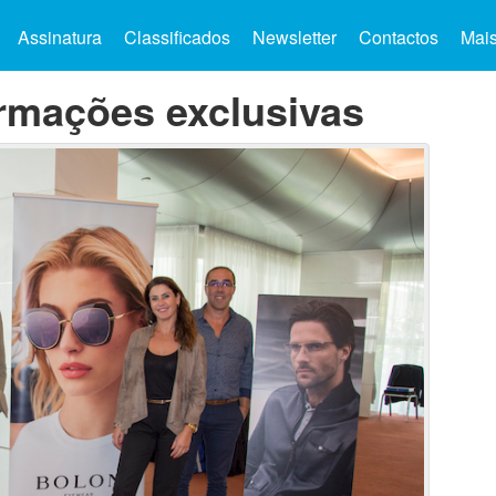
Assinatura
Classificados
Newsletter
Contactos
Mai
armações exclusivas