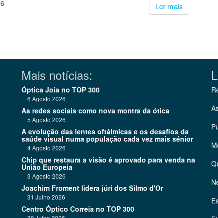
26
Ler mais
Mais notícias:
L
Óptica Joia no TOP 300
Re
6 Agosto 2026
As
As redes sociais como nova montra da ótica
5 Agosto 2026
Pu
A evolução das lentes oftálmicas e os desafios da
saúde visual numa população cada vez mais sénior
Me
4 Agosto 2026
Chip que restaura a visão é aprovado para venda na
Q
União Europeia
3 Agosto 2026
Ne
Joachim Froment lidera júri dos Silmo d'Or
31 Julho 2026
Es
Centro Óptico Correia no TOP 300
30 Julho 2026