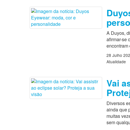
Duyos
perso
A Duyos, di
afirmar-se
encontram 
28 Julho 20
Atualidade
Vai a
Prote
Diversos es
ainda que p
muitas vez
sem qualque