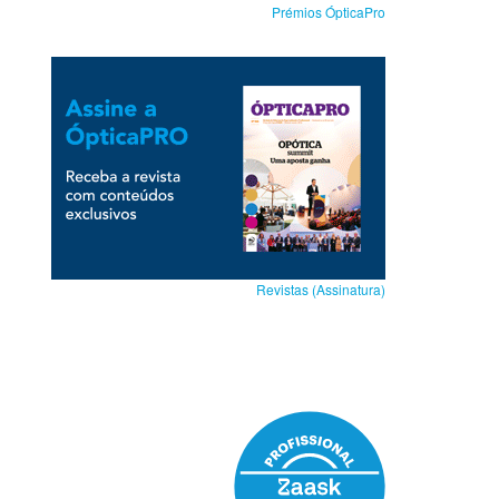
Prémios ÓpticaPro
Revistas (Assinatura)