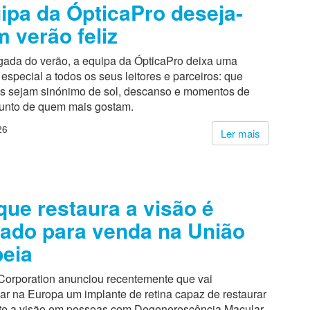
ipa da ÓpticaPro deseja-
m verão feliz
ada do verão, a equipa da ÓpticaPro deixa uma
pecial a todos os seus leitores e parceiros: que
s sejam sinónimo de sol, descanso e momentos de
junto de quem mais gostam.
26
Ler mais
que restaura a visão é
ado para venda na União
eia
Corporation anunciou recentemente que vai
ar na Europa um implante de retina capaz de restaurar
te a visão em pessoas com Degenerescência Macular