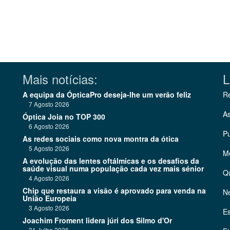
Mais notícias:
L
A equipa da ÓpticaPro deseja-lhe um verão feliz
Re
7 Agosto 2026
As
Óptica Joia no TOP 300
6 Agosto 2026
Pu
As redes sociais como nova montra da ótica
5 Agosto 2026
Me
A evolução das lentes oftálmicas e os desafios da
saúde visual numa população cada vez mais sénior
Q
4 Agosto 2026
Chip que restaura a visão é aprovado para venda na
Ne
União Europeia
3 Agosto 2026
Es
Joachim Froment lidera júri dos Silmo d'Or
31 Julho 2026