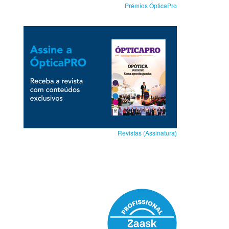
Prémios ÓpticaPro
Revistas (Assinatura)