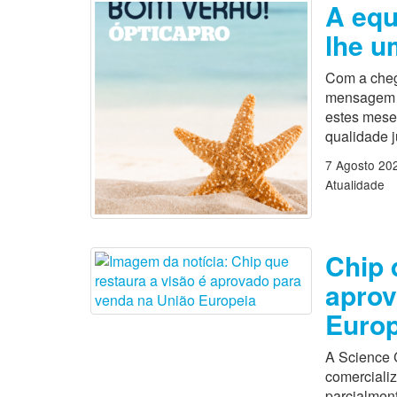
A equ
lhe u
Com a cheg
mensagem es
estes mese
qualidade 
7 Agosto 20
Atualidade
Chip 
aprov
Europ
A Science 
comercializ
parcialmen