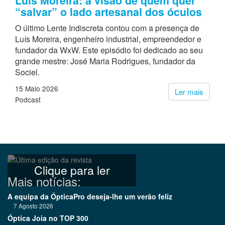
Luís Moreira: a visão de quem quer
“salvar” o lado artesanal dos óculos
O último Lente Indiscreta contou com a presença de
Luís Moreira, engenheiro industrial, empreendedor e
fundador da WxW. Este episódio foi dedicado ao seu
grande mestre: José Maria Rodrigues, fundador da
Sociel.
15 Maio 2026
Ler mais
Podcast
Clique para ler
Mais notícias:
A equipa da ÓpticaPro deseja-lhe um verão feliz
7 Agosto 2026
Óptica Joia no TOP 300