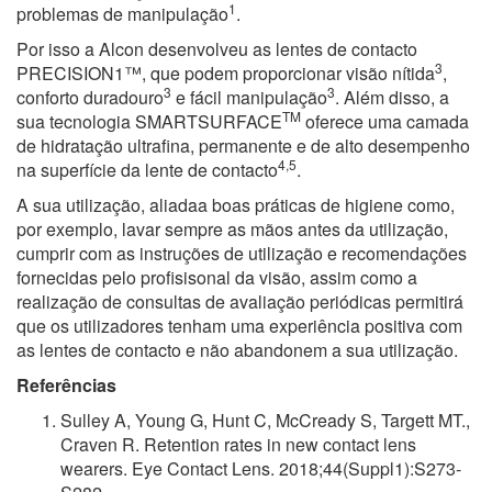
1
problemas de manipulação
.
Por isso a Alcon desenvolveu as lentes de contacto
3
PRECISION1™, que podem proporcionar visão nítida
,
3
3
conforto duradouro
e fácil manipulação
. Além disso, a
TM
sua tecnologia SMARTSURFACE
oferece uma camada
de hidratação ultrafina, permanente e de alto desempenho
4,5
na superfície da lente de contacto
.
A sua utilização, aliadaa boas práticas de higiene como,
por exemplo, lavar sempre as mãos antes da utilização,
cumprir com as instruções de utilização e recomendações
fornecidas pelo profisisonal da visão, assim como a
realização de consultas de avaliação periódicas permitirá
que os utilizadores tenham uma experiência positiva com
as lentes de contacto e não abandonem a sua utilização.
Referências
Sulley A, Young G, Hunt C, McCready S, Targett MT.,
Craven R. Retention rates in new contact lens
wearers. Eye Contact Lens. 2018;44(Suppl1):S273-