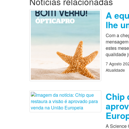
Notícias relacionadas
A equ
lhe u
Com a cheg
mensagem es
estes mese
qualidade 
7 Agosto 20
Atualidade
Chip 
aprov
Europ
A Science 