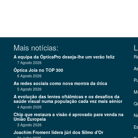
Mais notícias:
L
A equipa da ÓpticaPro deseja-lhe um verão feliz
Re
7 Agosto 2026
As
Óptica Joia no TOP 300
6 Agosto 2026
Pu
As redes sociais como nova montra da ótica
5 Agosto 2026
Me
A evolução das lentes oftálmicas e os desafios da
saúde visual numa população cada vez mais sénior
Q
4 Agosto 2026
Chip que restaura a visão é aprovado para venda na
Ne
União Europeia
3 Agosto 2026
Es
Joachim Froment lidera júri dos Silmo d'Or
31 Julho 2026