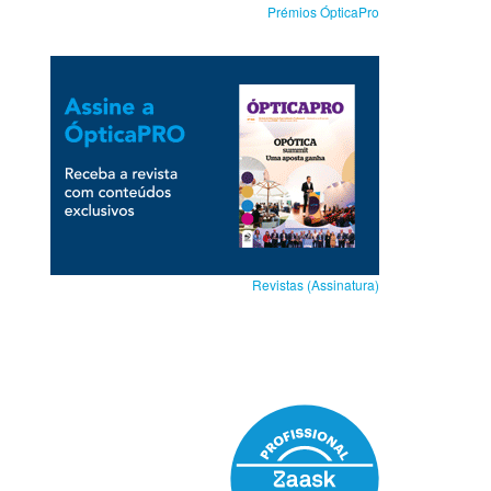
Prémios ÓpticaPro
Revistas (Assinatura)