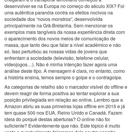
desenvolver-se na Europa no começo do século XIX? Foi
uma autêntica paranóia contra os efeitos nocivos na
sociedade dos “novos monstros”, desenvolvida
principalmente na Grã-Bretanha. Sem mencionar os
exemplos mais tangíveis da nossa experiência direta com
o aparecimento dos novos meios de comunicação de
massa, que tanto deu que falar a nível académico e não
só. Isso perturbou as nossas vidas de jovens que
enfrentam a sociedade (televisão, telefone celular,
videojogos…). Não é minha intenção fazer agora uma
análise deste tipo. A mensagem é clara, no entanto, como
a história ensina, temos sempre o golpe e o contragolpe.
As categorias de retalho são o marcador visível do offline e
devem reagir de forma positiva ao tentar explorar a sua
posição privilegiada em relação ao online. Lembro que a
Amazon abriu as suas primeiras lojas offline em 2015 e já
tem quase 500 nos EUA, Reino Unido e Canadá. Fazem
ideia do porquê destas aberturas? O online não foi
suficiente? Evidentemente que não. Este tópico é muito