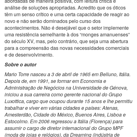
abordadas de maneira positiva, com leitura crítica e
análise de soluções apropriadas. Acredito que os óticos
têm um senso crítico e uma certa capacidade de reagir ao
novo e não serão dominados pelo curso dos
acontecimentos. Não é desejável que o setor implemente
uma resistência semelhante à dos “monges amanuenses”
do século XV, mas, pelo contrário, que seja uma abertura
para a compreensão das novas necessidades comerciais
e de desenvolvimento.
Sobre o autor
Mario Torre
nasceu a 3 de abril de 1965 em Belluno, Itália.
Depois de, em 1991, se formar em Economia e
Administração de Negócios na Universidade de Génova,
iniciou a sua carreira como gerente nacional do Grupo
Luxottica, cargo que ocupou durante 15 anos e lhe permitiu
trabalhar e viver em várias cidades e países: Atenas,
Amesterdão, Cidade do México, Buenos Aires, Lisboa e
Estocolmo. Em 2006 regressou a Itália (Florença) para
assumir o cargo de diretor internacional do Grupo MPF
(moda de joias e relógios), da Dreaming (indústria de