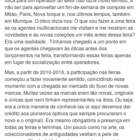
ótica para um operador do setor não fazia muito sentido, a
não ser para aproveitar um fim-de-semana de compras em
Milão, Paris, Nova Iorque e, nos últimos tempos, também
em Munique. O ótico dizia-nos: O que vou fazer a uma feira
se os agentes multinacionais me visitam e me mostram as
novidades e as novas coleções um mês antes dessa feira?
Era uma realidade. Tínhamos chegado a um ponto em
que os agentes chegavam às óticas antes dos
lançamentos na feira, transformando essas feiras apenas
em lugar de socialização entre operadores.
Mas, a partir de 2010-2015, a participação nas feiras
começou a fazer novamente sentido, coincidindo esse
momento com a chegada ao mercado do fluxo de novas
marcas. Muitas vezes as marcas eram tão novas, originais
e únicas que nem tinham representantes na área. Ou seja,
era a única maneira de conhecê-las (e aqui devemos dar
crédito aos pioneiros ópticos que sempre procuraram o
novo e o original). Era mesmo obrigatória a presença em
todas as feiras e feirinhas. Um pouco como na arte, os
coleccionadores de antiguidades vestiam a pele de