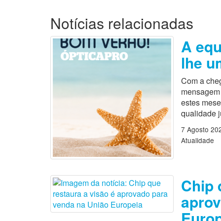
Notícias relacionadas
A equ
lhe u
Com a cheg
mensagem es
estes mese
qualidade 
7 Agosto 20
Atualidade
Chip 
aprov
Europ