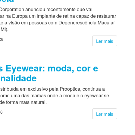
Corporation anunciou recentemente que vai
ar na Europa um implante de retina capaz de restaurar
te a visão em pessoas com Degenerescência Macular
MI).
26
Ler mais
 Eyewear: moda, cor e
nalidade
stribuída em exclusivo pela Prooptica, continua a
 como uma das marcas onde a moda e o eyewear se
de forma mais natural.
26
Ler mais