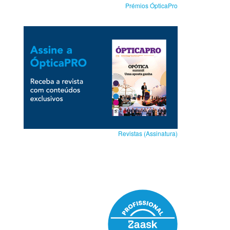
Prémios ÓpticaPro
Revistas (Assinatura)