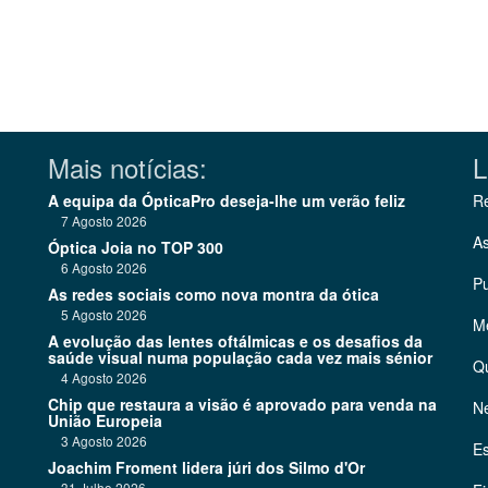
Mais notícias:
L
A equipa da ÓpticaPro deseja-lhe um verão feliz
Re
7 Agosto 2026
As
Óptica Joia no TOP 300
6 Agosto 2026
Pu
As redes sociais como nova montra da ótica
5 Agosto 2026
Me
A evolução das lentes oftálmicas e os desafios da
saúde visual numa população cada vez mais sénior
Q
4 Agosto 2026
Chip que restaura a visão é aprovado para venda na
Ne
União Europeia
3 Agosto 2026
Es
Joachim Froment lidera júri dos Silmo d'Or
31 Julho 2026