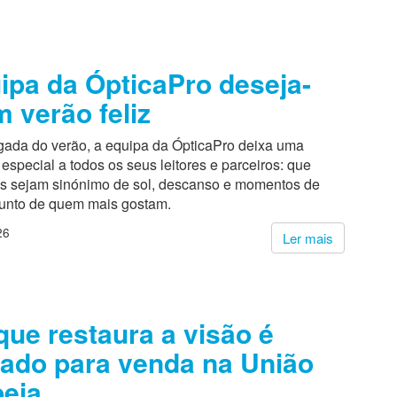
ipa da ÓpticaPro deseja-
m verão feliz
ada do verão, a equipa da ÓpticaPro deixa uma
pecial a todos os seus leitores e parceiros: que
s sejam sinónimo de sol, descanso e momentos de
junto de quem mais gostam.
26
Ler mais
que restaura a visão é
ado para venda na União
eia