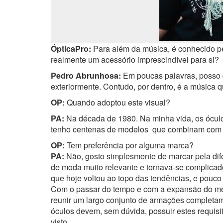
ÓpticaPro:
Para além da música, é conhecido pe
realmente um acessório imprescindível para si?
Pedro Abrunhosa:
Em poucas palavras, posso d
exteriormente. Contudo, por dentro, é a música 
OP:
Quando adoptou este visual?
PA:
Na década de 1980. Na minha vida, os óculo
tenho centenas de modelos que combinam com tod
OP:
Tem preferência por alguma marca?
PA:
Não, gosto simplesmente de marcar pela dif
de moda muito relevante e tornava-se complicado 
que hoje voltou ao topo das tendências, e pouco
Com o passar do tempo e com a expansão do me
reunir um largo conjunto de armações completam
óculos devem, sem dúvida, possuir estes requis
visto.