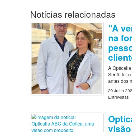
Notícias relacionadas
“A ve
na fo
pesso
clien
A Opticalia
Sertã, foi 
antes dos 
20 Julho 20
Entrevistas
Optic
visã