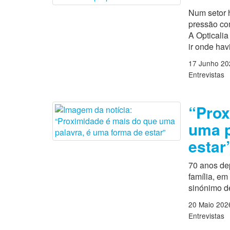
Num setor h
pressão com
A Opticali
ir onde ha
17 Junho 20
Entrevistas
“Prox
uma p
estar
70 anos de
família, em
sinónimo d
20 Maio 202
Entrevistas